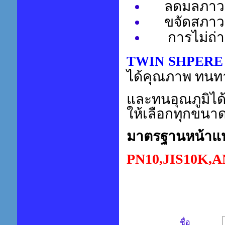
ลดมลภาวะทาง
ขจัดสภาวะไ
การไม่ถ่ายท
TWIN SHPERE
ได้คุณภาพ ทนท
และทนอุณภูมิได้
ให้เลือกทุกขนาด
มาตรฐานหน้าแ
PN
10
,JIS
10
K,A
ชื่อ